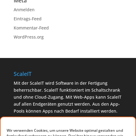
Meta
Anmelden
Eintrags-Feed
Kommentar-Feed
WordPress.org
ScaleIT
Mit der ScaleIT wird Software in der Fertigung
beherrschbar. ScaleIT funktioniert im Schaltschrank
und ohne Cloud-Zugang. Mit Web-Apps kann ScaleIT
auf allen Endgeräten genutzt werden. Aus den App-
Pools können Apps nach Bedarf installiert werden.
Made in Germany. Made with
♥
by Ondics
Wir verwenden Cookies, um unsere Website optimal gestalten und
fortlaufend verbessern zu können. Darüber hinaus verwenden wir