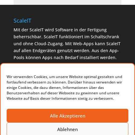
ScaleIT
Mit der ScaleIT wird Software in der Fertigung
beherrschbar. ScaleIT funktioniert im Schaltschrank
und ohne Cloud-Zugang. Mit Web-Apps kann ScaleIT
auf allen Endgeräten genutzt werden. Aus den App-
Pools können Apps nach Bedarf installiert werden.
Made in Germany. Made with
♥
by Ondics
Wir verwenden Cookies, um unsere Website optimal gestalten und
fortlaufend verbessern zu können. Darüber hinaus verwenden wir
einige Cookies, die dazu dienen, Informationen über das
Ondics GmbH
Benutzerverhalten auf dieser Webseite zu gewinnen und unsere
Webseite auf Basis dieser Informationen stetig zu verbessern.
Tel. 0711/3100931-00
Email: info@ondics.de
Blumenstraße 19
Alle Akzeptieren
73728 Esslingen
Ablehnen